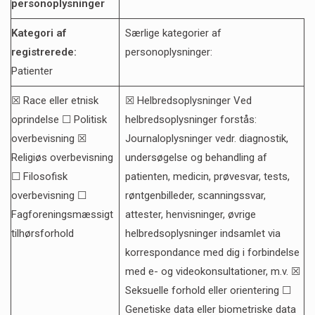
personoplysninger
Kategori af
Særlige kategorier af
registrerede:
personoplysninger:
Patienter
☒ Race eller etnisk
☒ Helbredsoplysninger Ved
oprindelse ☐ Politisk
helbredsoplysninger forstås:
overbevisning ☒
Journaloplysninger vedr. diagnostik,
Religiøs overbevisning
undersøgelse og behandling af
☐ Filosofisk
patienten, medicin, prøvesvar, tests,
overbevisning ☐
røntgenbilleder, scanningssvar,
Fagforeningsmæssigt
attester, henvisninger, øvrige
tilhørsforhold
helbredsoplysninger indsamlet via
korrespondance med dig i forbindelse
med e- og videokonsultationer, m.v. ☒
Seksuelle forhold eller orientering ☐
Genetiske data eller biometriske data